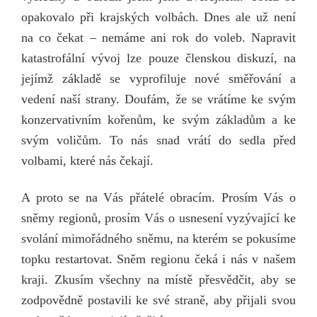
opakovalo při krajských volbách. Dnes ale už není
na co čekat – nemáme ani rok do voleb. Napravit
katastrofální vývoj lze pouze členskou diskuzí, na
jejímž základě se vyprofiluje nové směřování a
vedení naší strany. Doufám, že se vrátíme ke svým
konzervativním kořenům, ke svým základům a ke
svým voličům. To nás snad vrátí do sedla před
volbami, které nás čekají.
A proto se na Vás přátelé obracím. Prosím Vás o
sněmy regionů, prosím Vás o usnesení vyzývající ke
svolání mimořádného sněmu, na kterém se pokusíme
topku restartovat. Sněm regionu čeká i nás v našem
kraji. Zkusím všechny na místě přesvědčit, aby se
zodpovědně postavili ke své straně, aby přijali svou