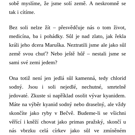
sobě myslíme, že jsme solí země. A neskromně se
tak i cítíme.
Bez soli nelze žít – přesvědčuje nás o tom život,
medicína, ba i pohádky. Sůl je nad zlato, jak řekla
králi jeho dcera Maruška. Neztratili jsme ale jako sůl
země svou chuť? Nebo ještě hůř – nestali jsme se
sami své
zemi jedem?
Ona totiž n
ení jen jedlá sůl kamenná, tedy chlorid
sodný. Jsou i soli nejedlé, nechutné,
smrtelně
jedovaté
.
Zkuste si
například
osolit vývar kyanidem.
M
áte na výběr kyanid
sodný nebo
draselný,
ale
vždy
skončíte jako ryby v Bečvě.
Budeme-li se
všichni
věřící
i
kněží
chovat jako primas pražský, skončí u
nás v
brzku celá církev
jako sůl ve zmíněném