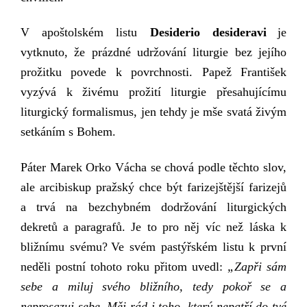
V
apoštolském listu
Desiderio desideravi
je
vytknuto,
že p
rázdné u
držování
liturgie
bez
její
ho
prožitku
povede
k povrchnosti. Papež
František
vyzývá k
živému
prož
ití
liturgi
e
přesahuj
ícímu
liturgický
form
alismus,
j
en tehdy je mše svatá
živým
setkáním s Bohem.
Páter Marek Orko Vácha se chová podle těchto slov,
ale a
rcibiskup pražský chce být farizejštější farizejů
a trvá na
bezchybném
dodržování
liturgických
dekretů
a paragrafů. Je to pro něj víc než láska k
bližnímu svému?
Ve svém pastýřském listu k první
neděli postní tohoto roku přitom
uvedl
:
„
Zapři sám
sebe a miluj svého bližního, tedy pokoř se a
neprosazuj sebe. Měj rád i toho, který nepatří do tvé