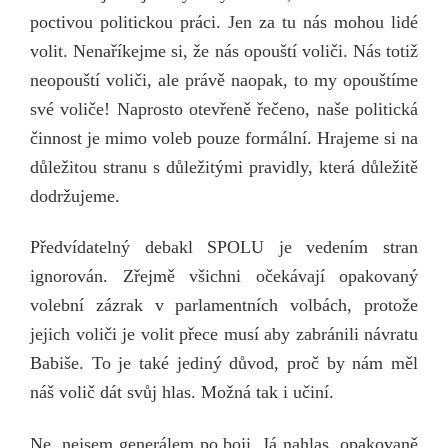
poctivou politickou práci. Jen za tu nás mohou lidé
volit. Nenaříkejme si, že nás opouští voliči. Nás totiž
neopouští voliči, ale právě naopak, to my opouštíme
své voliče! Naprosto otevřeně řečeno, naše politická
činnost je mimo voleb pouze formální. Hrajeme si na
důležitou stranu s důležitými pravidly, která důležitě
dodržujeme.
Předvídatelný debakl SPOLU je vedením stran
ignorován. Zřejmě všichni očekávají opakovaný
volební zázrak v parlamentních volbách, protože
jejich voliči je volit přece musí aby zabránili návratu
Babiše. To je také jediný důvod, proč by nám měl
náš volič dát svůj hlas. Možná tak i učiní.
Ne, nejsem generálem po boji. Já nahlas, opakovaně