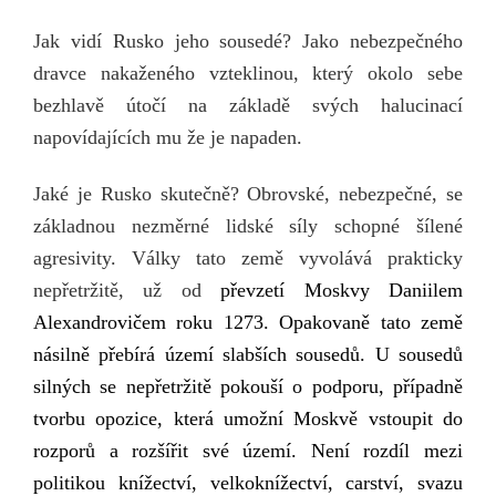
Jak vidí Rusko jeho sousedé? Jako nebezpečného
dravce nakaženého vzteklinou, který okolo sebe
bezhlavě útočí na základě svých halucinací
napovídajících mu že je napaden.
Jaké je Rusko skutečně? Obrovské, nebezpečné, se
základnou nezměrné lidské síly schopn
é
šílené
agresivity. Války tato země vyvolává prakticky
nepřetržitě,
už
od
převzetí Moskv
y
Daniilem
Alexandrovičem roku 1273.
Opakovaně tato země
násilně přebírá území slabších sousedů. U sousedů
silných se nepřetržitě pokouší o podporu, případně
tvorbu opozice, která umožní Moskvě vstoupit do
rozporů a rozšířit své území. Není rozdíl mezi
politikou knížectví, velkoknížectví, carství, svazu