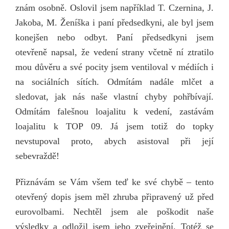
znám osobně. Oslovil jsem například T. Czernina, J.
Jakoba, M. Ženíška i paní předsedkyni, ale byl jsem
konejšen nebo odbyt. Paní předsedkyni jsem
otevřeně napsal, že vedení strany včetně ní ztratilo
mou důvěru a své pocity jsem ventiloval v médiích i
na sociálních sítích. Odmítám nadále mlčet a
sledovat, jak nás naše vlastní chyby pohřbívají.
Odmítám falešnou loajalitu k vedení, zastávám
loajalitu k TOP 09. Já jsem totiž do topky
nevstupoval proto, abych asistoval při její
sebevraždě!
Přiznávám se Vám všem teď ke své chybě – tento
otevřený dopis jsem měl zhruba připravený už před
eurovolbami. Nechtěl jsem ale poškodit naše
výsledky a odložil jsem jeho zveřejnění. Totéž se