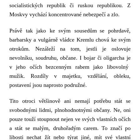
socialistických republik či ruskou republikou.
Z
Moskvy vychází koncentrované nebezpečí a zlo.
Právě tak jako ke svým
sousedům
se
pohrdavě,
barbarsky a vulgárně vládce Kremlu chová ke svým
o
trok
ům. Nezáleží na tom, jestli je oslovuje
nevolníku, soudruhu, občane.
I
bojar či oligarch
a je
v jeho očích bezcenn
ým
rab
em jako libovolný
mužik. Rozdíly v majetku, vzdělání, obleku,
postavení jsou naprosto podružné.
Tito otroci většinově
ani
nemají potřebu stát se
svobodnými lidmi, plnohodnotnými občany. Ne, oni
pouze touží stoupnout nejen ve svých vlastních očích
a stát se malým,
druhořadým
carem. To značí po
libosti nechat žít nebo týrat jiné, mít své vlastní