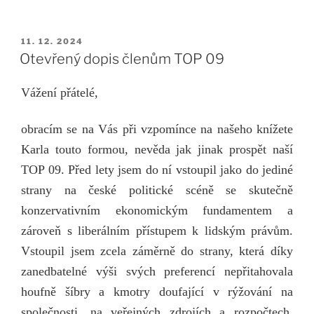
PUBLIKOVÁNO
11. 12. 2024
Otevřený dopis členům TOP 09
Vážení přátelé,
obracím se na Vás při vzpomínce na našeho knížete
Karla touto formou, nevěda jak jinak prospět naší
TOP 09. Před lety jsem do ní vstoupil jako do jediné
strany na české politické scéně se skutečně
konzervativním ekonomickým fundamentem a
zároveň s liberálním přístupem k lidským právům.
Vstoupil jsem zcela záměrně do strany, která díky
zanedbatelné výši svých preferencí nepřitahovala
houfně šíbry a kmotry doufající v rýžování na
společnosti, na veřejných zdrojích a rozpočtech.