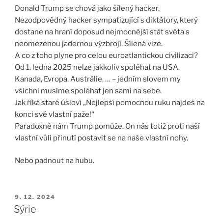
Donald Trump se chová jako šílený hacker.
Nezodpovědný hacker sympatizující s diktátory, který
dostane na hraní doposud nejmocnější stát světa s
neomezenou jadernou výzbrojí. Šílená vize.
A co z toho plyne pro celou euroatlantickou civilizaci?
Od 1. ledna 2025 nelze jakkoliv spoléhat na USA.
Kanada, Evropa, Austrálie, … – jedním slovem my
všichni musíme spoléhat jen sami na sebe.
Jak říká staré úsloví „Nejlepší pomocnou ruku najdeš na
konci své vlastní paže!“
Paradoxně nám Trump pomůže. On nás totiž proti naší
vlastní vůli přinutí postavit se na naše vlastní nohy.
Nebo padnout na hubu.
PUBLIKOVÁNO
9. 12. 2024
Sýrie