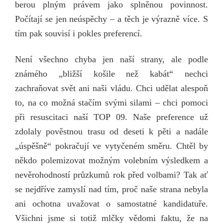
berou plným právem jako splněnou povinnost.
Počítají se jen neúspěchy – a těch je výrazně více. S
tím pak souvisí i pokles preferencí.
Není všechno chyba jen naší strany, ale podle
známého „bližší košile než kabát“ nechci
zachraňovat svět ani naši vládu. Chci udělat alespoň
to, na co možná stačím svými silami – chci pomoci
při resuscitaci naší TOP 09. Naše preference už
zdolaly pověstnou trasu od deseti k pěti a nadále
„úspěšně“ pokračují ve vytyčeném směru. Chtěl by
někdo polemizovat možným volebním výsledkem a
nevěrohodností průzkumů rok před volbami? Tak ať
se nejdříve zamyslí nad tím, proč naše strana nebyla
ani ochotna uvažovat o samostatné kandidatuře.
Všichni jsme si totiž mlčky vědomi faktu, že na