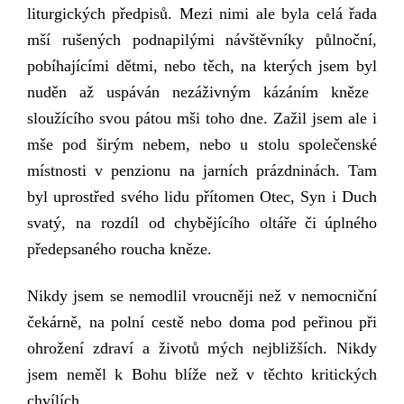
liturgických předpisů. Mezi nimi
ale
byla
celá
řada
mší
rušených
podnapilými návštěvníky půlnoční,
pobíhajícími dětmi, nebo
těch, na kterých jsem byl
nuděn až uspá
vá
n nezáživným kázáním kněze
sloužícího
svou
pátou mši toho dne. Zažil jsem ale i
mše pod širým nebem,
n
ebo u stolu společenské
místnosti
v
penzionu na jarních prázdninách.
Tam
byl uprostřed svého lidu
přítomen
Otec, Syn i Duch
svatý,
na rozdíl od
chyb
ějícího
o
ltář
e
č
i
úplné
ho
předepsa
né
ho roucha kněze
.
Nikdy jsem se nemodlil vroucněji než v nemocniční
čekárně, na polní cestě
nebo
doma pod peřinou při
ohrožení zdraví a životů mých nejbližších. Nikdy
jsem neměl k Bohu blíže než
v
těchto
kritických
chvílích.