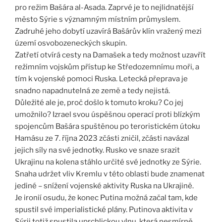
pro režim Bašára al-Asada. Zaprvé je to nejlidnatější
město Sýrie s významným místním průmyslem.
Zadruhé jeho dobytí uzavírá Bašárův klín vražený mezi
území osvobozeneckých skupin.
Zatřetí otvírá cesty na Damašek a tedy možnost uzavřít
režimním vojskům přístup ke Středozemnímu moři, a
tím k vojenské pomoci Ruska. Letecká přeprava je
snadno napadnutelná ze země a tedy nejistá.
Důležité ale je, proč došlo k tomuto kroku? Co jej
umožnilo? Izrael svou úspěšnou operací proti blízkým
spojencům Bašára spuštěnou po teroristickém útoku
Hamásu ze 7. října 2023 zčásti zničil, zčásti navázal
jejich síly na své jednotky. Rusko ve snaze srazit
Ukrajinu na kolena stáhlo určité své jednotky ze Sýrie.
Snaha udržet vliv Kremlu v této oblasti bude znamenat
jediné – snížení vojenské aktivity Ruska na Ukrajině.
Je ironií osudu, že konec Putina možná začal tam, kde
spustil své imperialistické plány. Putinova aktivita v
Sýrii totiž spustila uprchlickou vlnu, která nesmírně