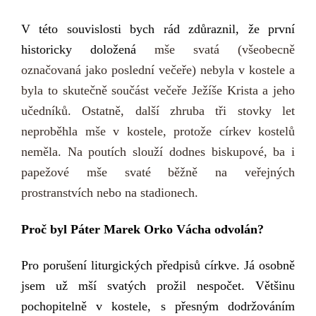
V této souvislosti bych rád zdůraznil, že první
historicky doložená
mše svatá
(všeobecně
označovaná jako
poslední večeře
) nebyla v kostele a
byla to skutečně součást večeře Ježíše Krista a jeho
učedníků. Ostatně, další zhruba tři stovky let
neproběhla mše v kostele, protože církev
kostel
ů
neměla
.
Na poutích slouží dodnes biskupové, ba i
p
apežové mše svaté
běžně na veřejných
prostranstvích nebo na stadionech
.
Proč byl Páter Marek Orko Vácha
odvolán?
P
ro porušení liturgických předpisů církve.
Já osobně
jsem už m
ší svatých prožil nespočet.
V
ětšinu
pochopitelně v kostele, s přesným dodržováním