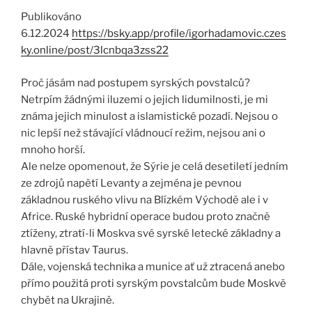
Publikováno
6.12.2024
https://bsky.app/profile/igorhadamovic.czes
ky.online/post/3lcnbqa3zss22
Proč jásám nad postupem syrských povstalců?
Netrpím žádnými iluzemi o jejich lidumilnosti, je mi
známa jejich minulost a islamistické pozadí. Nejsou o
nic lepší než stávající vládnoucí režim, nejsou ani o
mnoho horší.
Ale nelze opomenout, že Sýrie je celá desetiletí jedním
ze zdrojů napětí Levanty a zejména je pevnou
základnou ruského vlivu na Blízkém Východě ale i v
Africe. Ruské hybridní operace budou proto značně
ztíženy, ztratí-li Moskva své syrské letecké základny a
hlavně přístav Taurus.
Dále, vojenská technika a munice ať už ztracená anebo
přímo použitá proti syrským povstalcům bude Moskvě
chybět na Ukrajině.