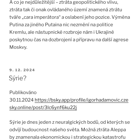
A co je nejdůležitější – ztráta geopolitického vlivu,
ztráta tak či onak ovládaného území znamená ztrátu
tváře „cara imperátora“ a oslabení jeho pozice. Výměna
Putina za jiného Putaina nic nezmění na politice
Kremlu, ale nástupnické rozbroje nám i Ukrajině
poskytnou čas na dozbrojení a přípravu na další agrese
Moskvy.
PUBLIKOVÁNO
9. 12. 2024
Sýrie?
Publikováno
30.11.2024
https://bsky.app/profile/igorhadamovic.cze
sky.online/post/3lc6ynf6ku22j
Sýrie je dnes jeden z neuralgických bodů, od kterých se
odvíjí budoucnost našeho světa. Možná ztráta Aleppa
by znamenala ekonomickou i strategickou katastrofu