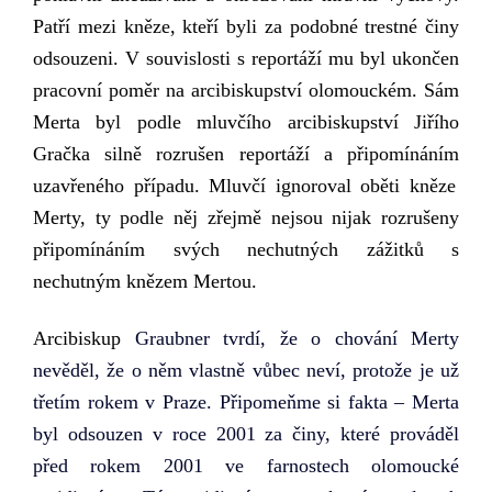
Patří mezi
kněze,
kteří byli za podobné trestné činy
odsouzeni.
V souvislosti s reportáží mu byl ukončen
pracovní poměr na
a
rcibiskupství olomouckém.
Sám
Merta byl podle mluvčího arcibiskupství Jiřího
Gračka silně rozrušen
reportáž
í
a připomínání
m
uzavřeného případu.
M
luvčí
ignoroval
oběti kněze
Merty, ty podle něj zřejmě nejsou nijak rozrušeny
připomínáním svých nechutných zážitků s
nechutným knězem Mertou.
Arcibiskup
Graubner
tvrdí
, že o chování Merty
ne
věděl,
že
o něm vlastně vůbec neví, protože
je už
třetím rokem v Praze. Připomeňme si fakta – Merta
byl odsouzen v roce 2001 za činy, které prováděl
před rokem 2001 ve farnostech olomoucké