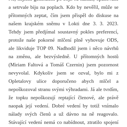
a setrvale biju na poplach. Kdo by nevěřil, může se
přítomných zeptat, čím jsem přispěl do diskuse na
našem krajském sněmu v Lokti dne 3. 3. 2023.
Tehdy jsem předjímal soustavný pokles preferencí,
protože naše pokorné mlčení plně vyhovuje ODS,
ale likviduje TOP 09. Nadhodil jsem i něco návrhů
na změnu, ale bezvýsledně. U přítomných hostů
(Miriam Faltová a Tomáš Czernin) jsem pozornost
nevyvolal. Kdykoliv jsem se ozval, bylo mi z
Opletalovy ulice doporučeno abych mlčel a
nepoškozoval stranu svými výhradami. Já ale tvrdím,
že topku nepoškozují reptající členové, ale právě
naopak její vedení. Dobré vedení by totiž vnímalo
nálady svých členů a už dávno na ně reagovalo.
Stávající vedení nemá co nabídnout, ztratilo spojení