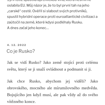
oslabila EU. Můj názor je, že to byl první tah na jeho
„carské“ cestě. Ověřil si slabost svých protivníků,
spustil hybridní operace proti euroatlantické civilizaci a
zaútočil na země, které kdysi podléhaly Rusku.
A dnes začal jeho konec…
PUBLIKOVÁNO
4. 12. 2022
Co je Rusko?
Jak se vidí Rusko? Jako země stojící proti celému
světu, který se ji snaží ovládnout a podmanit si ji.
Jak chce Rusko, abychom jej viděli? Jako
obrovského, mocného ale mírumilovného medvěda.
Bojujícího jen když musí, ale pak vždy až do svého
vítězného konce.