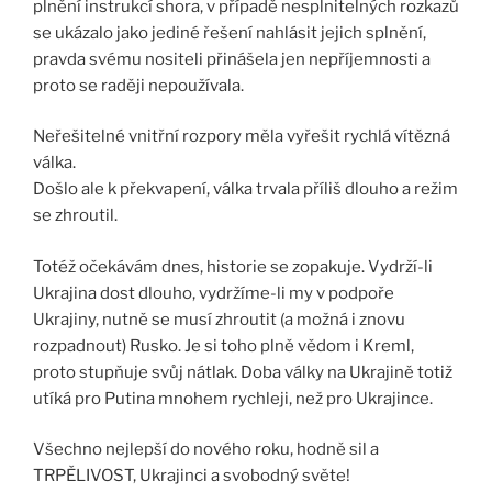
plnění instrukcí shora, v případě nesplnitelných rozkazů
se ukázalo jako jediné řešení nahlásit jejich splnění,
pravda svému nositeli přinášela jen nepříjemnosti a
proto se raději nepoužívala.
Neřešitelné vnitřní rozpory měla vyřešit rychlá vítězná
válka.
Došlo ale k překvapení, válka trvala příliš dlouho a režim
se zhroutil.
Totéž očekávám dnes, historie se zopakuje. Vydrží-li
Ukrajina dost dlouho, vydržíme-li my v podpoře
Ukrajiny, nutně se musí zhroutit (a možná i znovu
rozpadnout) Rusko. Je si toho plně vědom i Kreml,
proto stupňuje svůj nátlak. Doba války na Ukrajině totiž
utíká pro Putina mnohem rychleji, než pro Ukrajince.
Všechno nejlepší do nového roku, hodně sil a
TRPĚLIVOST, Ukrajinci a svobodný světe!