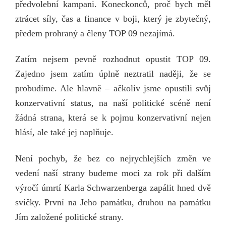
předvolební kampani. Koneckonců, proč bych měl
ztrácet síly, čas a finance v boji, který je zbytečný,
předem prohraný a členy TOP 09 nezajímá.
Zatím nejsem pevně rozhodnut opustit TOP 09.
Zajedno jsem zatím úplně neztratil naději, že se
probudíme. Ale hlavně – ačkoliv jsme opustili svůj
konzervativní status, na naší politické scéně není
žádná strana, která se k pojmu konzervativní nejen
hlásí, ale také jej naplňuje.
Není pochyb, že bez co nejrychlejších změn ve
vedení naší strany budeme moci za rok při dalším
výročí úmrtí Karla Schwarzenberga zapálit hned dvě
svíčky. První na Jeho památku, druhou na památku
Jím založené politické strany.