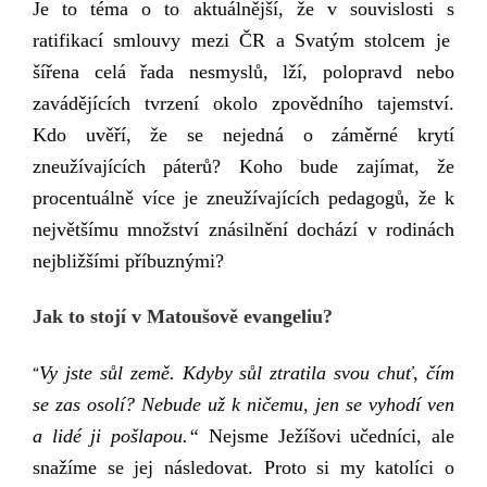
Je to téma o to aktuálnější, že v souvislosti s
ratifikac
í
smlouvy mezi ČR a Svatým stolcem
je
šířena celá řada nesmyslů, lží, polopravd nebo
zavádějících tvrzení
okolo
zpovědního tajemství.
Kdo uvěří, že se nejedná o záměrné krytí
zneužívajících páterů? Koho bude zajímat, že
procentuálně více je zneužívajících pedagogů,
že
k
největšímu množství znásilnění dochází v rodinách
nejbližšími příbuznými?
Jak to stojí v Matoušově e
vangeliu
?
Vy
jste
sůl
země
. Kdyby sůl ztratila svou chuť, čím
“
se zas osolí? Nebude už k ničemu, jen se vyhodí ven
a lidé ji pošlapou.“
Nejsme Ježíšovi učedníci, ale
snažíme se jej následovat. Proto si m
y katolíci o