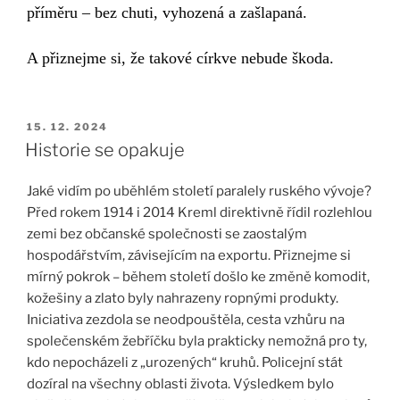
příměru – bez chuti, vyhozená a zašlapaná.
A přiznejme si, že
takové církve
nebude škoda.
PUBLIKOVÁNO
15. 12. 2024
Historie se opakuje
Jaké vidím po uběhlém století paralely ruského vývoje?
Před rokem 1914 i 2014 Kreml direktivně řídil rozlehlou
zemi bez občanské společnosti se zaostalým
hospodářstvím, závisejícím na exportu. Přiznejme si
mírný pokrok – během století došlo ke změně komodit,
kožešiny a zlato byly nahrazeny ropnými produkty.
Iniciativa zezdola se neodpouštěla, cesta vzhůru na
společenském žebříčku byla prakticky nemožná pro ty,
kdo nepocházeli z „urozených“ kruhů. Policejní stát
dozíral na všechny oblasti života. Výsledkem bylo