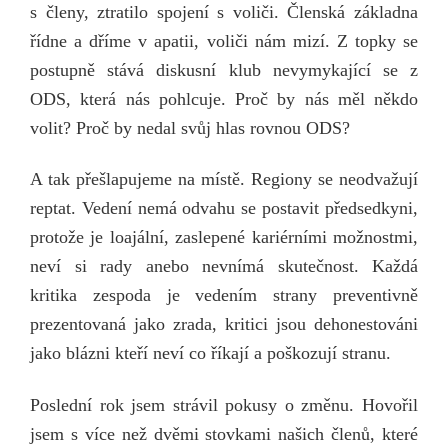
s členy, ztratilo spojení s voliči. Členská základna
řídne a dříme v apatii, voliči nám mizí. Z topky se
postupně stává diskusní klub nevymykající se z
ODS, která nás pohlcuje. Proč by nás měl někdo
volit? Proč by nedal svůj hlas rovnou ODS?
A tak přešlapujeme na místě. Regiony se neodvažují
reptat. Vedení nemá odvahu se postavit předsedkyni,
protože je loajální, zaslepené kariérními možnostmi,
neví si rady anebo nevnímá skutečnost. Každá
kritika zespoda je vedením strany preventivně
prezentovaná jako zrada, kritici jsou dehonestováni
jako blázni kteří neví co říkají a poškozují stranu.
Poslední rok jsem strávil pokusy o změnu. Hovořil
jsem s více než dvěmi stovkami našich členů, které