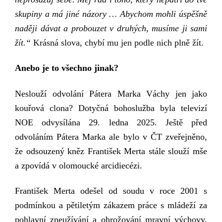
skupiny a má jiné názory
… Abychom mohli úspěšně
naději dávat a probouzet v druhých, musíme ji sami
žít.
“
K
rásná slova, chybí
mu
jen podle nich
plně
žít.
Anebo je to všechno jinak?
Neslouží
odvolání Pátera Marka
Váchy
jen jako
kouřová clona? Dotyčná bohoslužba byla televizí
NOE odvysílána 29. ledna 2025. Ještě před
odvoláním Pátera Marka ale bylo v ČT zveřejněno,
že
odsouzený
kněz František Merta stále slouží mše
a zpovídá v olomoucké arcidiecézi.
František Merta odešel od soudu v roce 2001 s
podmínkou a pětiletým zákazem práce s mládeží za
pohlavní zneužívání a ohrožování mravní výchovy.