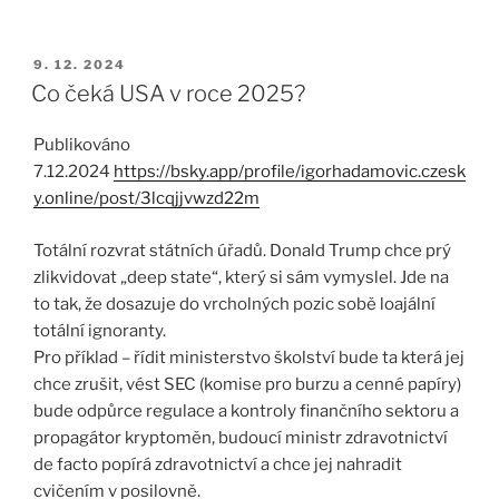
PUBLIKOVÁNO
9. 12. 2024
Co čeká USA v roce 2025?
Publikováno
7.12.2024
https://bsky.app/profile/igorhadamovic.czesk
y.online/post/3lcqjjvwzd22m
Totální rozvrat státních úřadů. Donald Trump chce prý
zlikvidovat „deep state“, který si sám vymyslel. Jde na
to tak, že dosazuje do vrcholných pozic sobě loajální
totální ignoranty.
Pro příklad – řídit ministerstvo školství bude ta která jej
chce zrušit, vést SEC (komise pro burzu a cenné papíry)
bude odpůrce regulace a kontroly finančního sektoru a
propagátor kryptoměn, budoucí ministr zdravotnictví
de facto popírá zdravotnictví a chce jej nahradit
cvičením v posilovně.