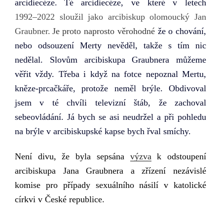
arcidiecéze.
Té arcidiecéze, ve které v letech
1992–⁠2022 sloužil jako arcibiskup olomouck
ý Jan
Graubner.
Je proto naprosto věrohodné
že o chování,
nebo odsouzení
Merty
ne
věděl,
takže
s tím n
ic
n
edělal.
Slovům arcibiskupa Graubnera můžeme
věřit vždy. Třeba i když na fotce nepoznal Mertu,
kněze-prcačkáře, protože neměl brýle. Obdivoval
jsem v té chvíli televizní štáb, že zachoval
sebeovládání. Já bych se asi neudržel a při pohledu
na brýle v arcibiskupské kapse bych řval smíchy.
Není divu,
že byla sepsána
výzva
k odstoupení
arcibiskupa Jana Graubnera a zřízení nezávislé
komise pro případy sexuálního násilí v katolické
církvi v České republice.