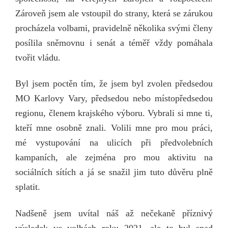
Zároveň jsem ale vstoupil do strany, která se zárukou
procházela volbami, pravidelně několika svými členy
posílila sněmovnu i senát a téměř vždy pomáhala
tvořit vládu.
Byl jsem poctěn tím, že jsem byl zvolen předsedou
MO Karlovy Vary, předsedou nebo místopředsedou
regionu, členem krajského výboru. Vybrali si mne ti,
kteří mne osobně znali. Volili mne pro mou práci,
mé vystupování na ulicích při předvolebních
kampaních, ale zejména pro mou aktivitu na
sociálních sítích a já se snažil jim tuto důvěru plně
splatit.
Nadšeně jsem uvítal náš až nečekaně příznivý
výsledek ve volbách roku 2021, ale to byl snad