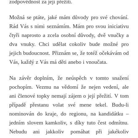
zodpovědnost za její přežití.
Možná se ptáte, jaké mám důvody pro své chování.
Rád Vás s nimi seznámím. Mám pro svou iniciativu
čtyři naprosto a zcela osobní důvody, dvě vnučky a
dva vnuky. Chci udělat cokoliv bude možné pro
jejich budoucnost. Přiznám se, že totéž očekávám od
Vás, každý z Vás má děti anebo i vnoučata.
Na závěr doplním, že neúspěch v tomto snažení
pochopím. Vezmu na vědomí že nejen vedení, ale
ani členové topky nemají zájem o její přežití. V tom
případě přestanu volat své mene tekel. Budu-li
nominován do kraje, do regionu, na kandidátku –
jedním slovem kamkoliv, s díky tuto čest odmítnu.
Nebudu ani jakkoliv pomáhat při jakékoliv