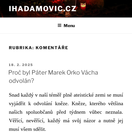
Přejít
IHADAMOVIC.CZ
k
obsahu
webu
Menu
RUBRIKA:
KOMENTÁŘE
PUBLIKOVÁNO
18. 2. 2025
Proč byl Páter Marek Orko Vácha
odvolán?
Snad každý v naší téměř plně ateistické zemi se musí
vyjádřit k odvolání kněze.
Kněze, kterého většina
našich spoluobčanů před týdnem vůbec neznala.
Věřící, nevěřící,
každý
má svůj názor a
nutně jej
musí
v
šem sdělit.