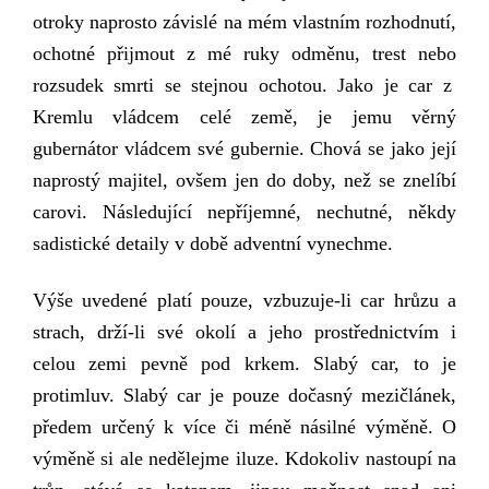
otroky naprosto závislé na mém vlastním rozhodnutí,
ochotné přijmout z mé ruky odměnu, trest
nebo
rozsudek smrti se stejnou ochotou.
Jako je car z
Kremlu vládcem celé země, je jemu věrný
gubernátor vládcem své gubernie. Chová se jako její
naprostý majitel, ovšem jen do doby, než se znelíbí
carovi. Následující nepříjemné, nechutné, někdy
sadistické detaily v době adventní vynechme.
V
ýše uvedené platí pouze, vzbuzuje-li car hrůzu a
strach, drží-li své okolí a jeho prostřednictvím i
celou zemi pevně pod krkem. Slabý car, to je
protimluv. Slabý car je pouze dočasný mezičlánek,
předem určený k více či méně násilné výměně. O
výměně si ale nedělejme iluze. Kdokoliv nastoupí na