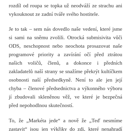
rozdíl od roupa se topka už neodváží ze strachu ani
vykouknout ze zadní tváře svého hostitele.
Je to tak – sem nás dovedlo naše vedení, které jsme
si sami na sněmu zvolili. Otrocká submisivita vůči
ODS, neschopnost nebo neochota prosazovat naše
programové priority a zavírání očí před ztrátou
našich voličů, členů, a dokonce i předních
zakladatelů naší strany se snažíme překrýt kultíčkem
osobnosti naší předsedkyně. Není to ale jen její
chyba – členové předsednictva a výkonného výboru
jí zbudovali skleněnou věž, ve které je bezpečná
před nepohodlnou skutečností.
To, že „Markéta jede“ a nově že „Teď nesmíme
zastavit“ jsou jen výkřiky do zdi, které nenahradí