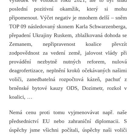
poslední pozitivní okamžik, který si mohu
připomenout. Výčet negativ je mnohem delší – sněm
TOP 09 následovaný skonem Karla Schwarzenberga,
přepadení Ukrajiny Ruskem, zblažkovaná dohoda se
Zemanem, nepřipravenost koalice převzít
zodpovědnost za vedení země, jalovost vlády při
provádění nezbytně nutných reforem, nulová
deagrofertizace, neplnění kroků očekávaných našimi
voliči, zanedbatelná rozpočtová kázeň, pachuť z
brněnské bytové kauzy ODS, Dozimetr, rozkol v
koalici, …
Nemá cenu proti tomu vyjmenovávat např. naše
předsednictví EU nebo zahraniční diplomacii. S
úspěchy jsme všichni počítali, úspěchy naši voliči