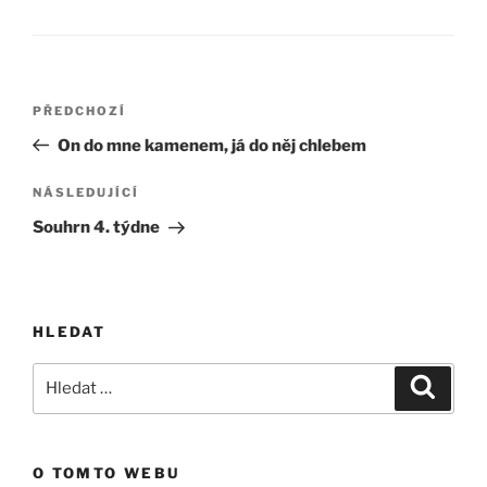
Navigace
Předchozí
PŘEDCHOZÍ
pro
příspěvek
On do mne kamenem, já do něj chlebem
příspěvek
Následující
NÁSLEDUJÍCÍ
příspěvek
Souhrn 4. týdne
HLEDAT
Hledat:
Hledán
O TOMTO WEBU