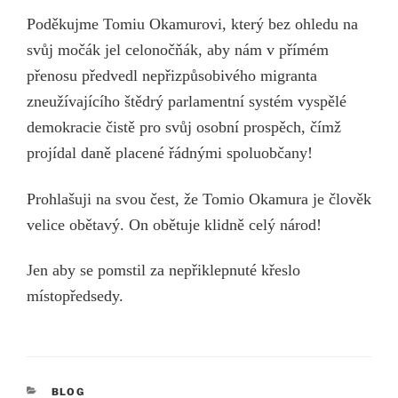
Poděkujme Tomiu Okamurovi, který bez ohledu na
svůj močák jel celonočňák, aby nám v přímém
přenosu předvedl nepřizpůsobivého migranta
zneužívajícího štědrý parlamentní systém vyspělé
demokracie čistě pro svůj osobní prospěch, čímž
projídal daně placené řádnými spoluobčany!
Prohlašuji na svou čest, že Tomio Okamura je člověk
velice obětavý. On obětuje klidně celý národ!
Jen aby se pomstil za nepřiklepnuté křeslo
místopředsedy.
RUBRIKY
BLOG