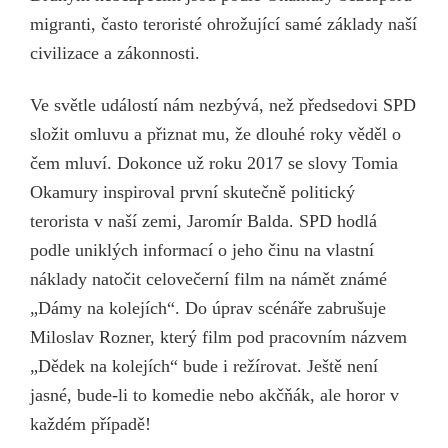
migranti, často teroristé ohrožující samé základy naší
civilizace a zákonnosti.
Ve světle událostí nám nezbývá, než předsedovi SPD
složit omluvu a přiznat mu, že dlouhé roky věděl o
čem mluví. Dokonce už roku 2017 se slovy Tomia
Okamury inspiroval první skutečně politický
terorista v naší zemi, Jaromír Balda. SPD hodlá
podle uniklých informací o jeho činu na vlastní
náklady natočit celovečerní film na námět známé
„Dámy na kolejích“. Do úprav scénáře zabrušuje
Miloslav Rozner, který film pod pracovním názvem
„Dědek na kolejích“ bude i režírovat. Ještě není
jasné, bude-li to komedie nebo akčňák, ale horor v
každém případě!