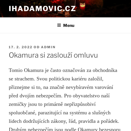
Přejít
IHADAMOVIC.CZ
k
obsahu
webu
Menu
PUBLIKOVÁNO
17. 2. 2022
OD
ADMIN
Okamura si zaslouží omluvu
Tomio Okamura je často označován za obchodníka
se strachem. Svou politickou kariéru založil,
přiznejme si to, na značně nevybíravém varování
před dvojím nebezpečím. Pro obyvatelstvo naší
zemičky jsou to primárně nepřizpůsobiví
spoluobčané, parazitující na systému a slušných
lidech dodržujících zákony, řád, pravidla a pořádek.
Druhým nebezpečím jsou podle Okamury bezesporu