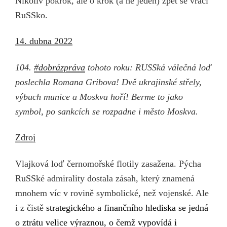
Nikoliv pokrok, ale o krok (a ne jeden) zpět se vrací
RuSSko.
14. dubna 2022
104.
#dobrázpráva
tohoto roku: RUSSká válečná loď
poslechla Romana Gribova! Dvě ukrajinské střely,
výbuch munice a Moskva hoří! Berme to jako
symbol, po sankcích se rozpadne i město Moskva.
Zdroj
Vlajková loď černomořské flotily zasažena. Pýcha
RuSSké admirality dostala zásah, který znamená
mnohem víc v rovině symbolické, než vojenské. Ale
i z čistě
strategického a finančního hlediska se jedná
o ztrátu velice výraznou, o čemž vypovídá i