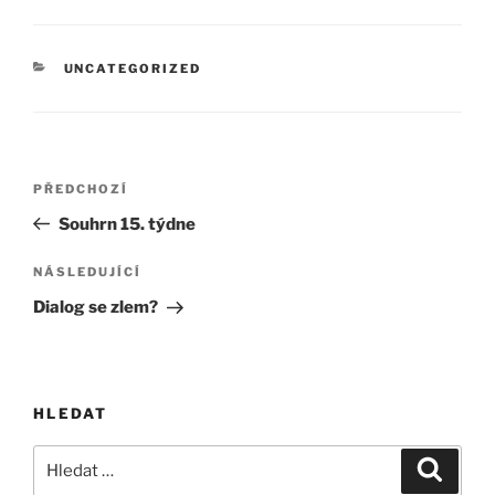
RUBRIKY
UNCATEGORIZED
Navigace
Předchozí
PŘEDCHOZÍ
pro
příspěvek
Souhrn 15. týdne
příspěvek
Následující
NÁSLEDUJÍCÍ
příspěvek
Dialog se zlem?
HLEDAT
Hledat:
Hledán