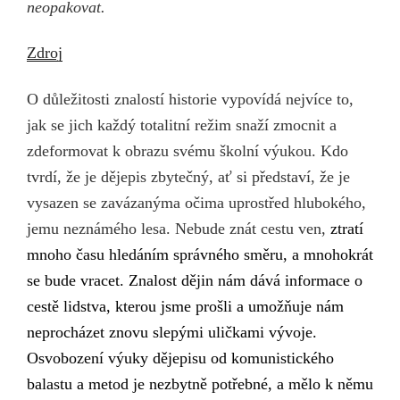
neopakovat.
Zdroj
O důležitosti znalostí historie vypovídá nejvíce to,
jak se jich každý totalitní režim snaží zmocnit a
zdeformovat k obrazu svému školní výukou. Kdo
tvrdí, že je dějepis zbytečný, ať si představí, že je
vysazen se zavázanýma očima uprostřed hlubokého,
jemu neznámého lesa. Nebude znát cestu ven,
ztratí
mnoho času hledáním správného směru, a mnohokrát
se bude vracet. Znalost dějin nám dává informace o
cestě lidstva, kterou jsme prošli a umožňuje nám
neprocházet znovu slepými uličkami vývoje.
Osvobození výuky dějepisu od komunistického
balastu a metod je nezbytně potřebné, a mělo k němu