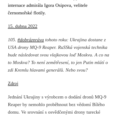
internace admirála Igora Osipova, velitele
černomořské flotily.
15. dubna 2022
105.
#dobrázpráva
tohoto roku: Ukrajina dostane z
USA drony MQ-9 Reaper. RuSSká vojenská technika
bude následovat svou vlajkovou loď Moskvu. A co na
to Moskva? To není zemětřesení, to jen Putin mlátí o
zdi Kremlu hlavami generálů. Nebo svou?
Zdroj
Jednání Ukrajiny s výrobcem o dodání dronů MQ-9
Reaper by nemohlo proběhnout bez vědomí Bílého
domu. Ve srovnání s osvědčenými drony turecké