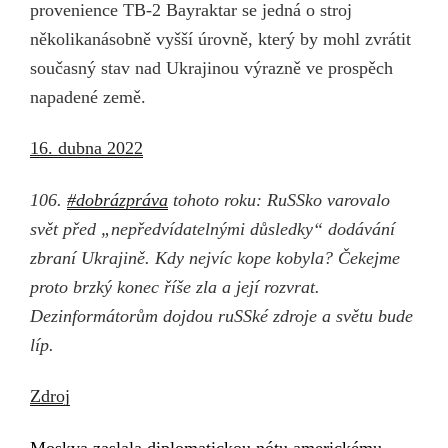
provenience TB-2 Bayraktar se jedná o stroj
několikanásobně vyšší úrovně, který by mohl zvrátit
současný stav nad Ukrajinou výrazně ve prospěch
napadené země.
16. dubna 2022
106.
#dobrázpráva
tohoto roku: RuSSko varovalo
svět před „nepředvídatelnými důsledky“ dodávání
zbraní Ukrajině. Kdy nejvíc kope kobyla? Čekejme
proto brzký konec říše zla a její rozvrat.
Dezinformátorům dojdou ruSSké zdroje a světu bude
líp.
Zdroj
Moskva
zaslala
diplomatick
ou
nót
u
americkému