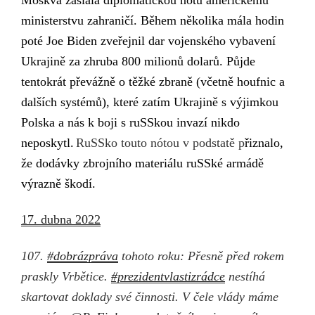
ministerstvu zahraničí.
Během několika mála
hodin
po
té
Joe Biden
zveřejnil dar vojenského vybavení
Ukrajině
za zhruba
800 milionů dolarů.
Půjde
tentokrát převážně o těžké zbraně (
včetně houfnic a
dalších systémů
)
, které
zatím Ukrajině s výjimkou
Polska a nás
k
boji s
ru
SS
kou invazí
nikdo
neposkytl.
RuSSko touto nótou v podstatě p
řizn
alo
,
že
dodávky zbrojního materiálu ruSSké
armádě
výrazně škodí.
17. dubna 2022
107.
#dobrázpráva
tohoto roku: Přesně před rokem
praskly Vrbětice.
#prezidentvlastizrádce
nestíhá
skartovat doklady své činnosti. V čele vlády máme