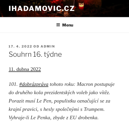
Přejít
IHADAMOVIC.CZ
k
obsahu
webu
Menu
PUBLIKOVÁNO
17. 4. 2022
OD
ADMIN
Souhrn 16. týdne
11. dubna 2022
101.
#dobrázpráva
tohoto roku: Macron postupuje
do druhého kola prezidentských voleb jako vítěz.
Porazit musí Le Pen, populistku označující se za
krajní pravici, s hesly společnými s Trumpem.
Vyhraje-li Le Penka, zbyde z EU drobenka.