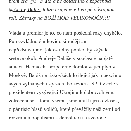
premiéra
@P_Fiala
a ne dotačního cizopasníka
@AndrejBabis
, takže hrajeme v Evropě důstojnou
roli. Zázraky na BOŽÍ HOD VELIKONOČNÍ!!!
Vláda a premiér je to, co nám poslední roky chybělo.
Po nezvládnutém kovidu si raději ani
nepředstavujme, jak ostudný pohled by skýtala
sestava okolo Andreje Babiše v současné napjaté
situaci. Hamáček, bezpáteřně domlouvající plyn v
Moskvě, Babiš na tiskovkách kvílející jak muezzin o
svých vylhaných úspěších, bolševici a SPD v čele s
prezidentem vyzývající Ukrajinu k dobrovolnému
zotročení se – tomu všemu jsme unikli jen o vlásek,
o pár tisíc hlasů voličů, které převážily naši zemi od
rozvratu a populismu k demokracii a svobodě.