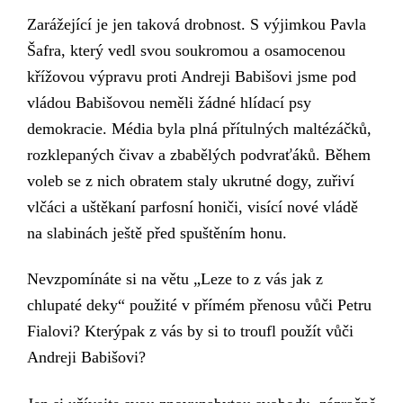
Zarážející je jen taková drobnost. S výjimkou Pavla
Šafra, který vedl svou soukromou a osamocenou
křížovou výpravu proti Andreji Babišovi
jsme pod
vládou Babišovou neměli žádné hlídací psy
demokracie. Média byla plná
přítulných
maltézáčků,
rozklepaných čivav a zbabělých podvraťáků. Během
voleb se z nich obratem staly ukrutné dogy, zuřiví
vlčáci a uštěkaní parfosní honiči, visící nové vládě
na slabinách ještě před spuštěním honu.
Nevzpomínáte si na větu „Leze to z vás jak z
chlupaté deky“ použité v přímém přenosu vůči Petru
Fialovi? Kterýpak z vás by si to troufl použít vůči
Andreji Babišovi?