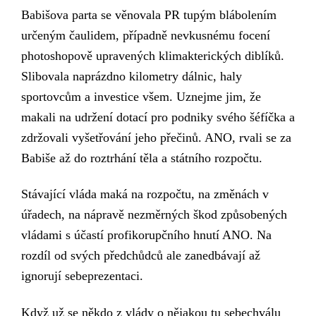
Babišova parta
se
věnovala PR tupým blábolením
určeným čaulidem, případně
nevkusnému focení
photoshopově upravených klimakterických diblíků.
Slibovala naprázdno kilometry dálnic, haly
sportovcům a investice všem. Uznejme
jim,
že
makal
i
na udržení dotací pro podniky svého šéfíčka a
zdržoval
i vyšetřování jeho přečinů. ANO, rvali se za
Babiše až do roztrhání těla a státního rozpočtu.
Stávající vláda maká na rozpočtu, na změnách v
úřadech, na nápravě nezměrných škod způsobených
vládami s účastí profikorupčního hnutí ANO. Na
rozdíl od svých předchůdců
ale
zanedbávají až
ignorují sebeprezentaci.
Když už se někdo z vlády o nějakou tu sebechválu