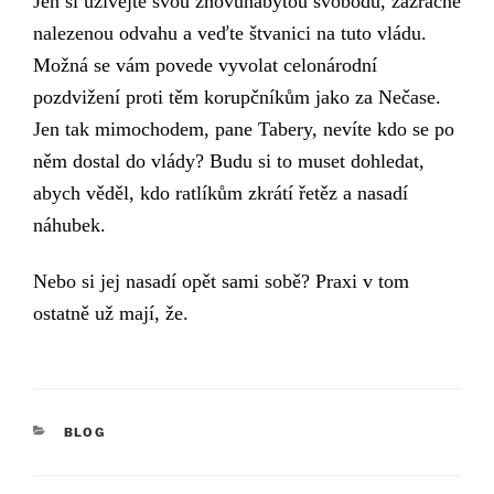
Jen si užívejte svou znovunabytou svobodu, zázračně
nalezenou odvahu a veďte štvanici na tuto vládu.
Možná se vám povede vyvolat celonárodní
pozdvižení proti těm korupčníkům jako za Nečase.
Jen tak mimochodem, pane Tabery, nevíte kdo se po
něm dostal do vlády? Budu si to muset dohledat,
abych věděl, kdo ratlíkům zkrátí řetěz a nasadí
náhubek.
Nebo si jej nasadí opět sami sobě? Praxi v tom
ostatně už mají, že.
RUBRIKY
BLOG