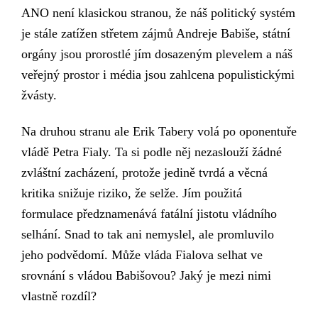
ANO není klasickou stranou, že náš politický systém
je stále zatížen
střetem zájmů Andreje Babiše, státní
orgány jsou prorostlé jím dosazeným plevelem a náš
veřejný prostor i média jsou zahlcena populistickými
žvásty.
Na druhou stranu ale Erik Tabery volá po oponentuře
vládě Petra Fialy. Ta si podle něj nezaslouží žádné
zvláštní z
acházení, protože jedině tvrdá a věcná
kritika snižuje riziko, že selže. Jím p
oužitá
formulace předznamenává fatální jistotu vládního
selhání. Snad to tak
ani
nemyslel,
ale promluvilo
jeho podvědomí. Může vláda Fialova selhat ve
srovnání s vládou Babišovou? Jaký je mezi nimi
vlastně rozdíl
?