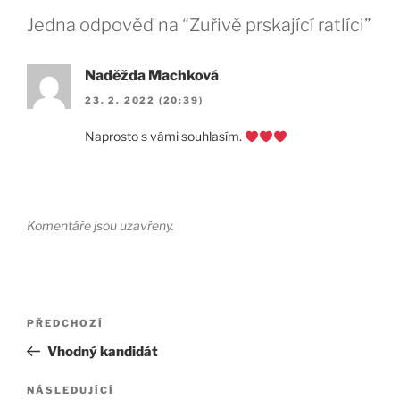
Jedna odpověď na “Zuřivě prskající ratlíci”
Naděžda Machková
23. 2. 2022 (20:39)
Naprosto s vámi souhlasím.
Komentáře jsou uzavřeny.
Navigace
Předchozí
PŘEDCHOZÍ
pro
příspěvek
Vhodný kandidát
příspěvek
Následující
NÁSLEDUJÍCÍ