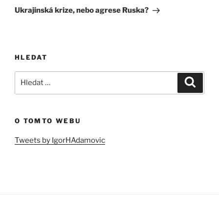
příspěvek
Ukrajinská krize, nebo agrese Ruska?
HLEDAT
Hledat:
Hledán
O TOMTO WEBU
Tweets by IgorHAdamovic