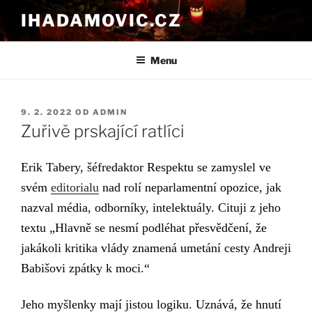
Přejít
IHADAMOVIC.CZ
k
obsahu
webu
Menu
PUBLIKOVÁNO
9. 2. 2022
OD
ADMIN
Zuřivě prskající ratlíci
Erik Tabery, š
éfredaktor Respektu se zamyslel ve
svém
editorialu
nad rolí
neparlamentní opozice, jak
nazval média, odborníky, intelektuály. Cituji z jeho
textu „Hlavně se nesmí podléhat přesvědčení, že
jakákoli kritika vlády znamená umetání cesty Andreji
Babišovi zpátky k moci.“
Jeho myšlenky mají
jistou
logiku. Uznává, že hnutí