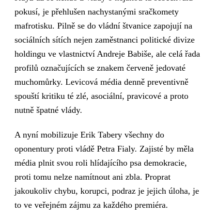
pokusí, je přehlušen n
achystanými
sračkomety
mafrotisku. Pilně se do vládní štvanice zapojují na
sociálních sítích
nejen zaměstnanci politické divize
holdingu ve vlastnictví Andreje Babiše, ale celá řada
profil
ů
označující
ch
se znakem červeně jedovaté
muchomůrky.
L
evicová média
denně
preventivně
spouští kritiku té zlé, asociální, pravicové a proto
nutně špatné vlády.
A nyní mobilizuje Erik Tabery všechny do
oponentury proti vládě Petra Fialy. Zajisté by měla
média plnit svou roli hlídajícího psa demokracie,
proti tomu nelze namítnout ani zbla. Proprat
jakoukoliv chybu, korupci, podraz je jejich úloha, je
to ve veřejném zájmu za každého premiéra.