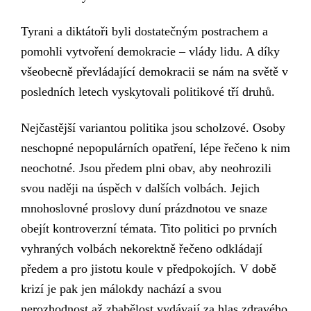
Tyrani a diktátoři byli dostatečným postrachem
a
pomohli
vytvoření demokracie – vlády lidu. A díky
všeobecně převládající
demokracii se nám na světě v
posledních letech
vyskytovali
politik
ové
tří druhů.
Nejčastější variantou politika jsou
scholz
ové. Osoby
neschopné nepopulárních opatření,
lépe řečeno k nim
neochotné. Jsou
předem pln
i
obav, aby neohrozili
svou naději na úspěch v dalších volbách. Jejich
mnohoslovné proslovy duní prázdnotou ve snaze
obejít kontroverzní témata. T
i
to
politi
ci
po prvních
vyhraných volbách nekorektně řečeno odkládají
předem a pro jistotu
koule v předpokojích.
V
době
krizí je pak
jen málokdy
nachází
a svou
nerozhodnost až zbabělost vydávají za hlas zdravého