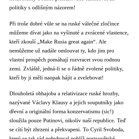
politiky s odlišným názorem!
Při troše dobré vůle se na
ruské válečné zločince
můžeme dívat
jako
na vyšinuté a
zvrácené vlastence,
kteří zkouší „
Make Rusia great again“.
Ale
nemůžeme už nadále omlouvat ty, kdo jim pro
vlastní prospěch pomáhají rozvracet svou rodnou
zemi. Zvláště, jedná-li se o řádně zvolené politiky,
kteří by ji měli naopak hájit a zvelebovat!
Dlouholetá obhajoba a relativizace ruské hrozby,
nazývané Václavy Klausy a jejich souputníky jako
dřevní a
originální
forma konzervatismu (sic!)
sloužila
pouze
Putinovi, nikoliv naší republice. Teď
se cítí být zhrzeni a překvapeni.
To
Cyril Svoboda,
který se tak rád pohyboval poblíž postsovětské