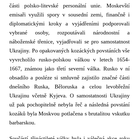
části polsko-litevské personální unie. Moskevští
emisaři využili spory v sousední zemi, finančně i
diplomatickými kroky a vyjádřeními podporovali
vybrané osoby, rozpoutávali národnostní a
náboženské třenice, vyjadřovali se pro samostatnost
Ukrajiny. Po opakovaných kozáckých povstáních vše
vyvrcholilo rusko-polskou válkou v letech 1654-
1667, známou jako třetí severní válka. Rusko v ní
obsadilo a posléze si smluvně
zajistilo
značné části
dnešního Ruska, Běloruska a celou levobřežní
Ukrajinu včetně
Kyjeva. O samostatnosti Ukrajiny
už pak
pochopitelně
nebyla řeč a následná povstání
kozáků byla Moskvou potlačena s brutalitou vskutku
barbarskou.
Součástí třináctileté války byla i válečná akce roku