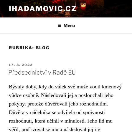
Přejít
IHADAMOVIC.CZ
k
obsahu
webu
Menu
RUBRIKA:
BLOG
PUBLIKOVÁNO
17. 3. 2022
Předsednictví v Radě EU
Bývaly doby, kdy do válek své muže vodil kmenový
vůdce osobně. Následovali jej a poslouchali jeho
pokyny, protože důvěřovali jeho rozhodnutím.
Důvěra v náčelníka se odvíjela od správnosti
rozhodnutí, která učinil v minulosti.
Jeho lid mu
věřil, podřizoval se
mu
a následoval jej i v