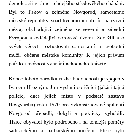
demokracii
v rámci
tehdejšího středověkého chápání.
Byl to Pskov a zejména Novgorod, samostatné
městské republiky, snad bychom mohli říci hanzovní
města, obchodující zejména se severní a západní
Evropou a ovládající obrovská území. Zde žili a o
svých věcech rozhodovali samostatní a svobodní
muži, občané městské komunity. K jejich právům
patřilo i možnost vyhnání nehodného knížete.
Konec tohoto zárodku ruské budoucnosti je spojen s
Ivanem Hrozným. Jím vyslaní opričníci (jakási tajná
policie, dnes jejich místo v podstatě zastává
Rosgvardia) roku 1570 pro vykonstruované spiknutí
Novgorod přepadli, dobyli a prakticky vyhubili.
Tisíce obyvatel bylo podrobeno i na tehdejší poměry
sadistickému a barbarskému mučení, které bylo