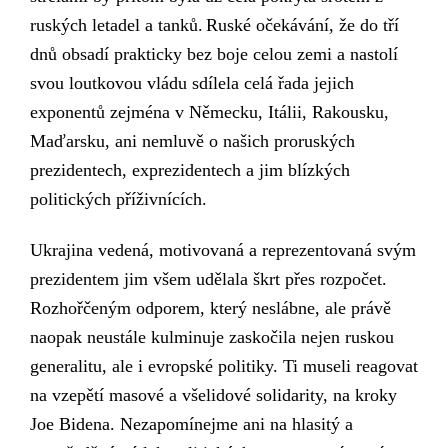
ruských letadel a tanků.
Ruské očekávání, že do tří
dnů obsadí prakticky bez boje celou zemi a nastolí
svou loutkovou vládu sdílela
celá
řada jejich
exponentů zejména v Německu, Itálii, Rakousku,
Maďarsku,
ani nemluvě o našich proruských
prezidentech, exprezidentech a jim blízkých
politických příživnících.
Ukrajina vedená, motivovaná a reprezentovaná svým
prezidentem jim všem udělala škrt přes rozpočet.
Rozhořčeným odporem, který neslábne, ale
právě
naopak
neu
stále kulminuje zaskočila nejen ruskou
generalitu, ale i evropské politiky. Ti museli reagovat
na vzepětí masové a všelidové solidarity,
na kroky
Joe Bidena.
Nezapomínejme ani na hlasitý a