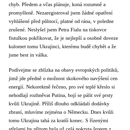
chyb. P
ředem a včas p
lánuje, koná rozumně a
promyšleně. Nezaregistroval jsem
žádné
opatření
vyhlá
šené
p
řed
půlnoc
í, platné od rána, v
poledne
zrušen
é
. Neslyšel jsem Petra Fialu
na tiskovce
fistulkou pokřikovat, že je nejlepší a osobně doveze
kulomet tomu Ukrajinci, kterému budě chybět a že
jsme best in válka.
Podívejme se zblízka na obavy
evropských
politiků,
jimž
jde předně o
možnost
skokové
ho
navýšení cen
energií. Nekorektně řečeno, pro své teplé křeslo si
nehodlají rozhněvat Putina, bojí se pálit své prsty
kvůli Ukrajině. Příliš dlouho odkládali dodávky
zbraní, mluvíme zejména o Německu.
Dnes kvůli
tomu Ukrajina tahá za kratší konec. S řízenými
střelami by přitom byla
už
celá pokryta šrotem z