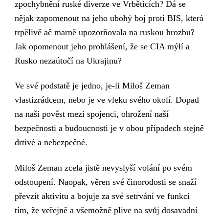
zpochybnění
ruské diverze ve Vrběticích? Dá se
nějak zapomenout na jeho ubohý boj proti BIS, která
trpělivě ač marně upozorňovala na ruskou hrozbu?
Jak opomenout jeho prohlášení, že se CIA mýlí a
Rusko nezaútočí na Ukrajinu?
Ve své podstatě je jedno, je-li Miloš Zeman
vlastizrádcem, nebo je ve vleku svého okolí. Dopad
na naši pověst mezi spojenci, ohrožení naší
bezpečnosti a budoucnosti je v obou případech stejně
drtivé a nebezpečné.
Miloš Zeman zcela jistě nevyslyší volání po
svém
odstoupení. Naopak, věren své činorodosti se snaží
převzít aktivitu a bojuje za své setrvání ve funkci
tím, že veřejně a všemožně plive na svůj dosavadní