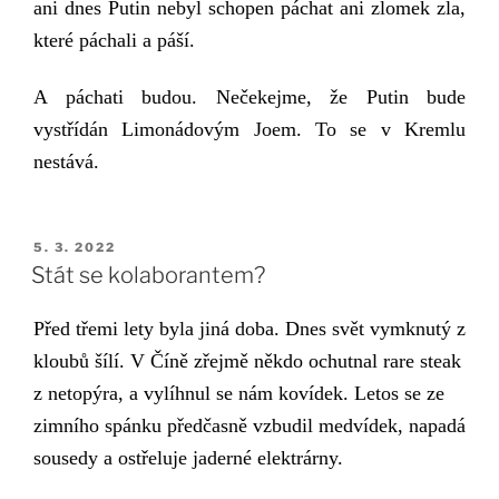
ani dnes Putin nebyl schopen páchat ani zlomek zla,
které páchali a páší.
A páchati budou. Nečekejme, že Putin bude
vystřídán Limonádovým Joem. To se v Kremlu
nestává.
PUBLIKOVÁNO
5. 3. 2022
Stát se kolaborantem?
Před třemi lety byla jiná doba. Dnes svět vymknutý z
kloubů šílí. V Číně zřejmě někdo ochutnal rare steak
z netopýra, a vylíhnul se nám kovídek.
Letos se ze
zimního spánku předčasně vzbudil medvídek, napadá
sousedy a ostřeluje jaderné elektrárny.