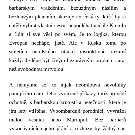
barbarským vražděním, bezuzdným násilím a
bezhlavým pleněním ukazuje co čeká ty, kteří by si
chtěli vybrat vlastní cestu, nepodléhat nadále Kremlu
a řídit si své věci po svém. Je to logika, kterou
Evropan nechápe, jistě. Ale v Rusku tomu po
staletích nelidského útlaku instinktivně rozumí
každý. Je lépe být živým bezprávným otrokem cara,
než svobodnou mrtvolou.
A nemylme se, to nijak neomlouvá nevolníky
panujícího cara. Jeho zvrácené příkazy totiž provádí
ochotně, s barbarskou krutostí a netečností, která je
jim lety vtištěna. Vybombardují porodnici, vyvraždí
malou vesnici nebo Mariupol.
Bez barbarů
vykonávajících jeho přání a rozkazy by žádný car,