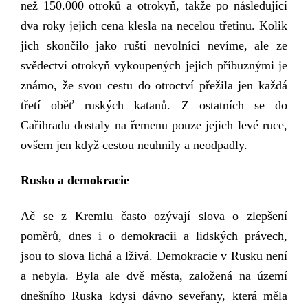
než 150.000 otroků a otrokyň, takže po následující
dva roky jejich cena klesla na necelou třetinu. Kolik
jich skončilo jako ruští nevolníci nevíme, ale ze
svědectví otrokyň vykoupených jejich příbuznými je
známo, že svou cestu do otroctví přežila jen každá
třetí oběť ruských katanů. Z ostatních se do
Cařihradu dostaly
na řemenu pouze
jejich levé ruce,
ovšem jen
když
cestou
neuhnily a neodpadly.
Rusko a demokracie
Ač se z Kremlu často ozývají slova o zlepšení
poměrů, dnes i o demokracii a lidských právech,
jsou to slova lichá a lživá.
Demokracie v Rusku není
a nebyla. Byla ale dvě města, založená na území
dnešního Ruska kdysi dávno seveřany, která měla