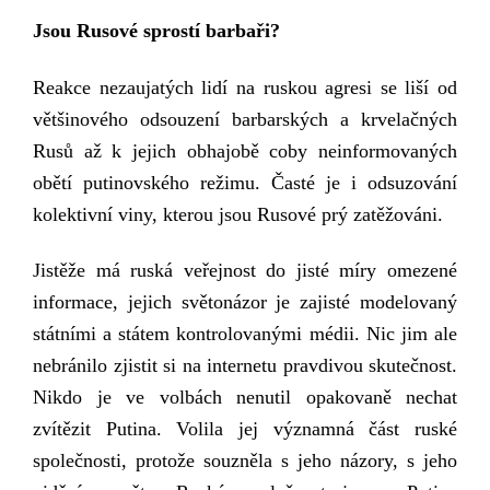
Jsou Rusové sprostí barbaři?
Reakce nezaujatých lidí
na ruskou agresi
se liší od
většinového
odsouzení barbarských a krvelačných
Rusů
až k jejich obhajobě coby neinformovaných
obětí putinovského režimu. Časté je
i
odsuz
ování
kolektivní viny,
kterou jsou Rusové prý zatěžováni.
Jistěže má ruská veřejnost do jisté míry omezené
informace, jejich světonázor je
zajisté
modelovaný
státními a státem
kontrolovaný
mi médii. Nic jim ale
nebránilo zjistit si na internetu pravdivou skutečnost.
Nikdo je ve volbách nenutil opakovaně nechat
zvítězit Putina. Volila jej významná část ruské
společnosti, protože souzněla s jeho názory, s jeho