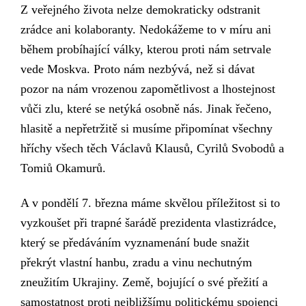
Z veřejného života nelze demokraticky odstranit
zrádce ani kolaboranty. Nedokážeme to v míru ani
během probíhající války, kterou proti nám setrvale
vede Moskva. Proto nám nezbývá, než si dávat
pozor na nám vrozenou zapomětlivost a lhostejnost
vůči zlu, které se netýká osobně nás. Jinak řečeno,
hlasitě a
nepřetržitě
si
musím
e
připomínat všechny
hříchy všech
těch
Václavů Klausů, Cyrilů Svobodů a
Tomiů Okamurů.
A v pondělí 7. března máme skvělou příležitost si to
vyzkoušet při trapné šarádě prezidenta vlastizrádce,
který se předáváním vyznamenání bude snažit
překrýt vlastní hanbu, zradu a vinu nechutným
zneužitím Ukrajiny.
Země
, bojující o své přežití a
samostatnost proti nejbližšímu politickému spojenci