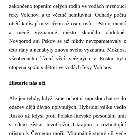
zakončeno topením celých rodin ve vodách mrznoucí
řeky Volchov, a to včetně nemluvňat. Odhady počtu
obětí kolísají mezi třemi až osmi tisíci. Pskov, menší
a méně významné město skončilo obdobně.
Novgorod a
ni
Pskov se už nikdy nevzpamatovaly z
této rány a nenabyly znovu svého významu. Možnost
všeobecného řízení věcí veřejných v Rusku byla
utopena spolu s dětmi ve vodách řeky Volchov.
Historie nás učí
Ale jen tehdy, když jsme ochotní zaposlouchat se do
odezev dějů dávno uplynulých. Hybridní válku vedlo
Rusko už kdysi proti Polsko-litevské personální unii
s cílem získat levobřežní Ukrajinu a rozhodující
přístup k Černému moři. Minimálně stejný cíl vede