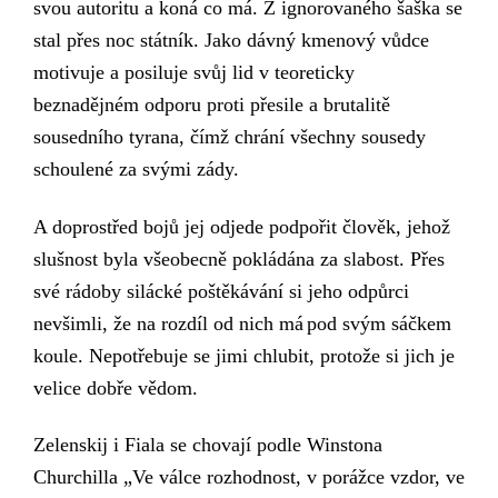
svou autoritu
a koná co má. Z ignorovaného šaška se
stal přes noc státník. Jako dávný kmenový vůdce
motivuje a posiluje svůj lid v teoreticky
beznadějném odporu proti přesile a brutalitě
sousedního tyrana,
čímž chrání všechny sousedy
schoulené za svými zády.
A doprostřed bojů jej odjede podpořit člověk, jehož
slušnost byla všeobecně pokládána za slabost. Přes
své rádoby silácké poštěkávání si jeho odpůrci
nevšimli, že na rozdíl od nich
má
pod svým
sáčkem
koule. N
epotřebuje se jimi chlubit, protože si jich je
velice dobře vědom.
Zelenskij i Fiala se chovají podle Winstona
Churchilla
„Ve válce rozhodnost, v porážce vzdor, ve