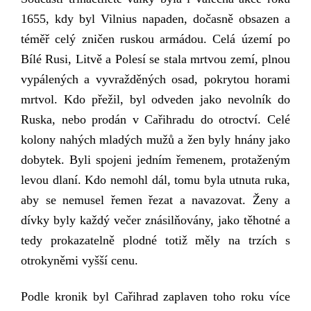
1655, kdy byl Vilnius napaden, dočasně obsazen a
téměř celý zničen ruskou armádou. Celá území po
Bílé Rusi, Litvě a Polesí se stala mrtvou zemí, plnou
vypálených a vyvražděných osad, pokrytou horami
mrtvol. Kdo přežil, byl odveden jako nevolník do
Ruska, nebo prodán v Cařihradu do otroctví. Celé
kolony nahých mladých mužů a žen byly hnány jako
dobytek. Byli spojeni jedním řemenem, protaženým
levou dlaní. Kdo nemohl dál, tomu byla utnuta ruka,
aby se nemusel řemen
ř
e
z
at a navazovat. Ženy a
dívky byly každý večer znásilňovány, jako těhotné a
tedy prokazatelně plodné
totiž
měly na trzích s
otrokyněmi vyšší cenu.
Podle kronik byl Cařihrad zaplaven toho roku více