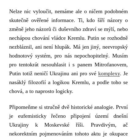
Nelze nic vyloučit, nemáme ale o ničem podobném
skutečně ověřené informace. Ti, kdo šíří názory o
změně jeho názorů či duševního zdraví se mýlí, nebo
nechápou chování vládce Kremlu. Putin se rozhodně
nezbláznil, ani není hlupák. Má jen jiný, neevropský
hodnotový systém, pro nás nepochopitelný. Musím
pro tentokrát nesouhlasit i s panem Mitrofanovem,
Putin totiž neničí Ukrajinu ani pro své
komplexy
. Je
nasáklý filozofií a logikou Kremlu, a podle toho se
chová, a to naprosto logicky.
Připomeňme si
stručně
dvě historické analogie. První
je
eufemisticky řečeno
připojení území dnešní
Ukrajiny k Moskevské říši.
Pravdivým, ač
nekorektním pojmenováním tohoto aktu je okupace