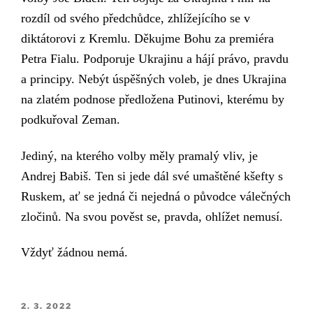
rozdíl od svého předchůdce, zhlížejícího se v
diktátorovi z Kremlu.
Děkujme Bohu za premiéra
Petra Fialu. Podporuje Ukrajinu a hájí právo, pravdu
a principy. Nebýt úspěšných voleb, je dnes Ukrajina
na zlatém podnose předložena Putinovi, kterému by
podkuřoval Zeman.
Jediný, na kterého volby měly pramalý vliv, je
Andrej Babiš. Ten si jede dál své umaštěné kšefty s
Ruskem, ať se jedná či nejedná o původce válečných
zločinů. Na svou pověst se, pravda, ohlížet nemusí.
Vždyť žádnou nemá.
PUBLIKOVÁNO
2. 3. 2022