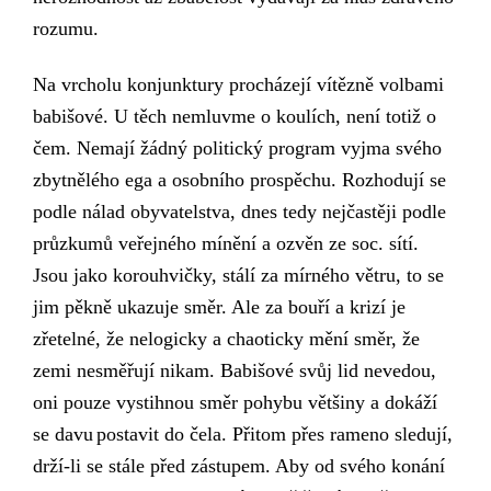
rozumu.
Na vrcholu konjunktury procházejí vítězně volbami
babišové. U těch nemluvme o koulích, není totiž o
čem. Nemají žádný politický program vyjma svého
zbytnělého ega
a osobního prospěchu
. R
ozhodují se
podle nálad obyvatelstva,
dnes tedy nejčastěji
podle
průzkumů
veřejného mínění a
ozvěn ze
soc. sítí.
Jsou jako k
orouhvičk
y,
stál
í
za mírného větru, to
se
jim
pěkně ukazuj
e
směr. Ale za bouří a krizí je
zřetelné, že nelogicky a chaoticky mění směr, že
zemi nesměřují
nikam. Babišové svůj lid nevedou,
oni pouze vystihnou směr pohybu většiny a dokáží
se
davu
postavit do čela.
Přitom
přes rameno sledují,
drží-li se stále před zástup
em
.
Aby od svého konání