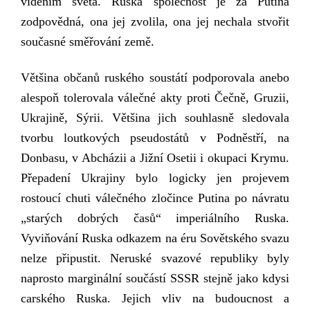
viděním světa. Ruská společnost je za Putina
zodpovědná, ona jej zvolila, ona jej nechala stvořit
současné směřování země.
Většina občanů ruského soustátí podporovala anebo
alespoň tolerovala válečné akty proti Čečně, Gruzii,
Ukrajině,
Sýrii.
Většina jich souhlasně sledovala
tvorbu loutkových pseudostátů v Podněstří, na
Donbasu, v Abcházii a
Jižní
Osetii
i okupaci Krymu.
Přepadení Ukrajiny bylo logicky jen projevem
rostoucí chuti
válečného zločince
Putina po návratu
„starých dobrých časů“ imperiálního Rusk
a.
Vyviňování Ruska odkazem na éru Sovětského svazu
nelze připustit. Neruské svazové republiky byly
naprosto marginální součástí SSSR stejně jako kdysi
carského Ruska.
J
ejich vliv na budoucnost a