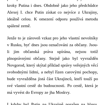
kroky Putina i dnes. Obdobně jako jeho předchůdce
Alexej I. chce Putin získat co nejvíce z Ukrajiny,
ideálně celou. K omezení odporu používá metodu
spálené země.
Jenže to je zároveň vzkaz pro jeho vlastní nevolníky
v Rusku, byť dnes jsou označováni za občany. Jsou-
li jim občanská práva upírána, nejsou totiž
plnoprávnými občany. Stejně jako byl vyvražděn
Novgorod, který skýtal příklad správy veřejných věcí
svobodnými lidmi, a nebyl řízen carovými pochopy,
bude vyvražděna jistá část Ukrajinců, kteří touží po
své vlastní cestě do budoucnosti. Po cestě, která je
má vyvést do Evropy ze jha Moskvy.
I kdyby byl Putin na Ukrajině poražen na hlavu,