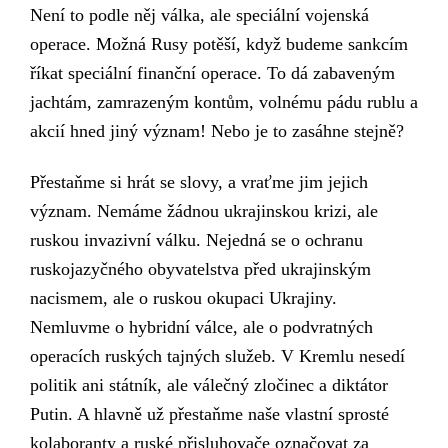
N
ení to podle něj válka, ale speciální
vojenská
operace.
Možná Rusy potěší, když budeme sankcím
říkat
speciální finanční operace.
To dá zabaveným
jachtám, zamrazeným kontům, volnému pádu rublu a
akcií hned jiný význam! Nebo je to zasáhne stejně?
Přestaňme si hrát se slovy, a vraťme jim jejich
význam. Nemáme žádnou ukrajinskou krizi, ale
ruskou invazivní válku. Nejedná se o ochranu
ruskojazyčného obyvatelstva před ukrajinským
nacismem, ale o ruskou okupaci
Ukrajiny.
Nemluvme o hybridní válce, ale o podvratných
operacích ruských tajných služeb.
V Kremlu nesedí
politik ani státník, ale válečný zločinec a diktátor
Putin.
A hlavně už přestaňme
naše vlastní
sprosté
kolaboranty a ruské přisluhovače označovat za