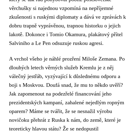
věrchušky si najednou vzpomíná na nepříjemné
zkušenosti s ruskými diplomaty a dává ve zprávách k
dobru trapně vyprávěnou, trapnou historku o jejich
lakotě. Dokonce i Tomio Okamura, plakátový přítel
Salviniho a Le Pen odsuzuje ruskou agresi.
A vrchol všeho je náhlé prozření Miloše Zemana. Po
dlouhých letech věrných služeb Kremlu je z něj
válečný jestřáb, vyzývající k důslednému odporu a
boji s Moskvou. Doufá snad, že mu to někdo uvěří?
Jak
zapomenout na podezřelé financování jeho
prezidentských kampaní, za
halené
nejedlým ropným
oparem? Máme se tvářit, že se nesnažil výrobu
novičoku přehrát z Ruska k nám, do země, které je
teoreticky hlavou státu?
Ž
e
se nedopustil