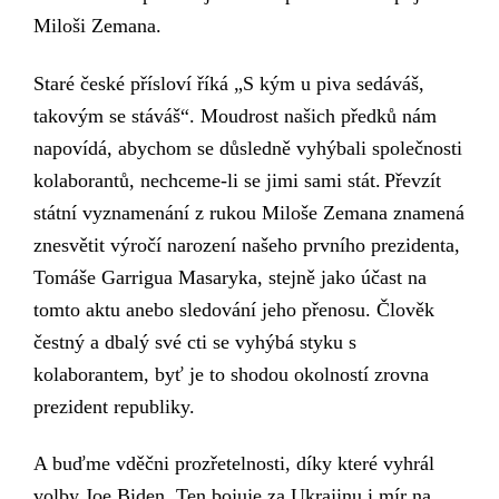
Miloši Zemana.
Staré české přísloví říká „S kým u piva sedáváš,
takovým se stáváš“. Moudrost našich předků nám
napovídá, abychom se důsledně vyhýbali společnosti
kolaborantů, nechceme-li se jimi s
ami stát.
Převzít
státní vyznamenání z rukou Miloše Zemana znamená
znesvětit výročí
narození našeho prvního prezidenta,
Tomáše Garrigua Masaryka, stejně jako účast na
tomto aktu
a
nebo sledování jeho přenosu. Člověk
čestný a dbalý své cti se vyhýbá styku s
kolaborantem, byť je to shodou okolností zrovna
prezident republiky.
A buďme vděčni prozřetelnosti, díky které vyhrál
volby Joe Biden.
Ten
bojuj
e
za Ukrajinu
i
mír na