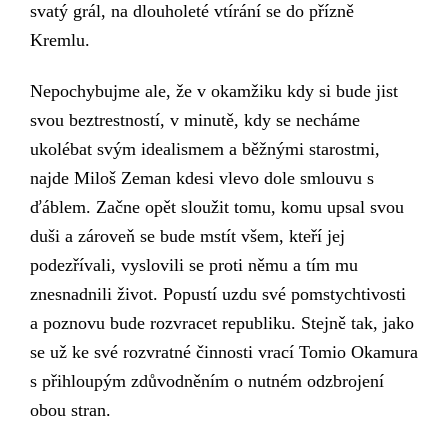
svatý grál, na
dlouholeté
vtírání se do přízně
Kremlu.
Nepochybujme ale, že v okamžiku kdy si bude jist
svou beztrestností, v minutě, kdy se necháme
ukolébat svým idealismem a běžnými starostmi,
najde Miloš Zeman kdesi vlevo dole smlouvu s
ďáblem. Začne opět sloužit tomu, komu upsal svou
duši a zároveň se
bude
mstít všem, kteří jej
podezřívali, vyslovili se proti němu
a
tím mu
znesnadnili život.
Popustí uzdu své pomstychtivosti
a poznovu bude rozvracet republiku. Stejně tak, jako
se už ke své rozvratné činnosti vrací Tomio Okamura
s přihloupým zdůvodněním o nutném odzbrojení
obou stran.