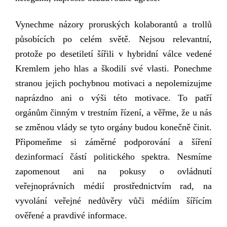
Vynechme názory proruských kolaborantů a trollů
působících po celém světě.
Nejsou relevantní,
protože
po desetiletí
šířili
v
hybridní válce vedené
Kremlem jeho
hlas a škod
ili
své vlasti.
Ponechme
stranou jejich pochybnou motivaci a nepolemizujme
naprázdno ani o výši této motivace. To patří
orgánům činným v trestním řízení, a věřme, že
u nás
se změnou vlády se tyto orgány budou
konečně
činit.
Připomeňme si záměrné podporování a šíření
dezinformací částí politického spektra. Nesmíme
zapomenout ani na pokusy o ovládnutí
veřejnoprávních médií prostřednictvím rad, na
vyvolání veřejné nedůvěry vůči médiím šířícím
ověřené a pravdivé informace.