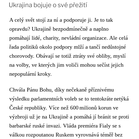
Ukrajina bojuje o své přežití
A c
elý svět stojí za ní a podporuje ji.
Je to tak
o
pravdu?
Ukrajin
ě
bezpodmínečně a naplno
po
máhají
lidé, charity, nevládní organizace. Ale celá
řada politiků okolo podpory mlží a tančí nedůstojné
chorovody. Obávají se totiž ztráty své obliby, myslí
na volby, ve kterých jim voliči mohou sečíst jejich
nepopulární kroky.
Chvála Pánu Bohu, díky nečekaně příznivému
výsledku parlamentních vol
e
b se to
tentokrát
e
netýká
České republiky
.
Více než 600
milionů korun
ve
výzbroji už je na Ukrajině a pomáhá jí bránit se proti
barbarské ruské invazi.
V
láda premiéra Fialy se s
válkou rozpoutanou Ruskem vyrovnává téměř bez