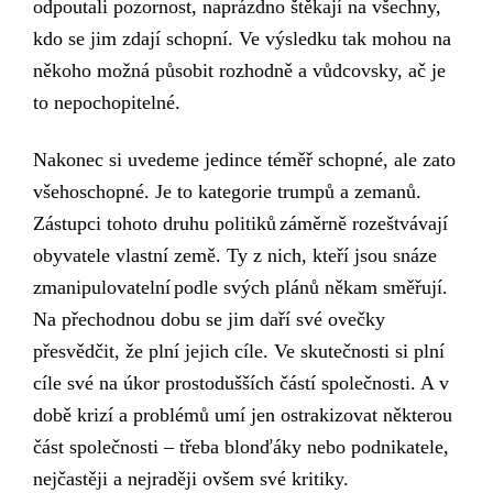
odpoutali pozornost, naprázdno štěkají na všechny,
kdo se jim zdají schopní. Ve výsledku tak mohou na
někoho
možná
působit rozhodně a vůdcovsky,
ač je
to nepochopitelné.
Nakonec s
i uvedeme jedince téměř schopné, ale zato
všehoschopné. Je to kategorie trumpů a zemanů.
Zástupci tohoto druhu politiků
záměrně
rozeštvávají
obyvatele vlastní země.
Ty z nich, kteří jsou
snáze
zmanipulovateln
í
podle svých plánů někam
směřují.
Na přechodnou dobu se jim daří své ovečky
přesvědčit, že
plní jejich cíl
e. Ve skutečnosti si plní
cíle své na úkor prostodušších částí společnosti. A v
době krizí a problémů umí jen ostrakizovat některou
část společnosti –
třeba
blonďáky
nebo
podnikatele,
nejčastěji a nejraději ovšem své kritiky.