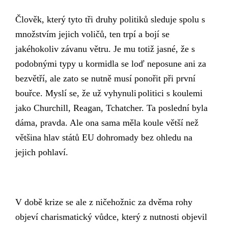
Člověk, který tyto tři druhy politiků sleduje spolu s
množstvím jejich voličů, ten trpí a bojí se
jakéhokoliv závanu větru. Je mu totiž jasné, že s
podobnými typy u kormidla se loď neposune ani za
bezvětří, ale zato se nutně musí ponořit při první
bouřce.
Myslí se, že už vyhynuli
politici
s koulemi
jako
C
hurchill,
R
eagan,
T
chatcher. Ta poslední byla
dáma, pravda. Ale ona sama měla koule větší než
většina hlav států EU dohromady bez ohledu na
jejich pohlaví.
V době krize se ale z ničehožnic
za dvěma rohy
objeví charismatický vůdce, který
z nutnosti
objev
il