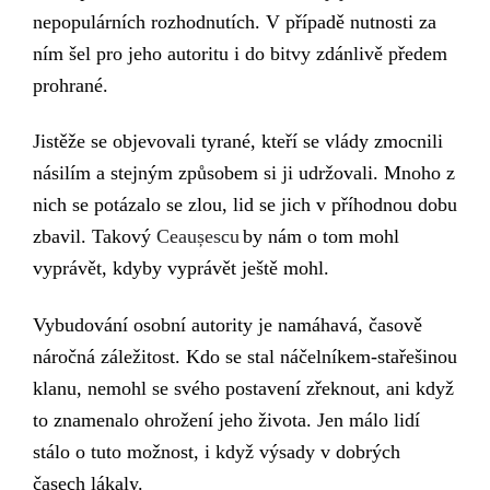
nepopulárních rozhodnutích.
V případě nutnosti za
ním šel
pro jeho autoritu
i do bitvy zdánlivě předem
prohrané
.
Jistěže se objevovali tyrané, kteří se vlády zmocnili
násilím a stejným způsobem si ji ud
ržovali. Mnoho z
nich se potázalo se zlou, lid se jich v příhodnou dobu
zbavil. Takový
Ceaușescu
by nám o tom mohl
vyprávět, kdyby
vyprávět
ještě mohl.
Vybudování osobní autority je namáhavá, časově
náročná záležitost. Kdo se stal náčelníkem-stařešinou
klanu, nemohl se svého postavení zřeknout, ani když
to znamenalo ohrožení jeho života. Jen málo lidí
stálo o tuto možnost, i když výsady v dobrých
časech láka
ly
.